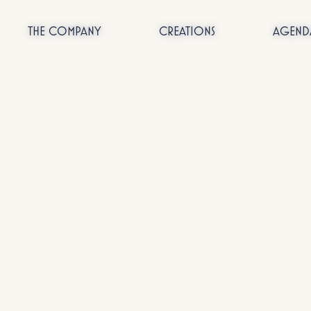
THE COMPANY
CREATIONS
AGEND
Passer
au
contenu
News
News